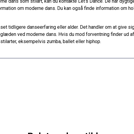
e dans som stilart, kan du kontakte Let’s Dance. De har dygtige
ormation om moderne dans. Du kan også finde information om hol
set tidligere danseerfaring eller alder. Det handler om at give sig
læden ved moderne dans. Hvis du mod forventning finder ud af, at
tilarter, eksempelvis zumba, ballet eller hiphop.