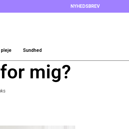
NYHEDSBREV
 pleje
Sundhed
for mig?
nks