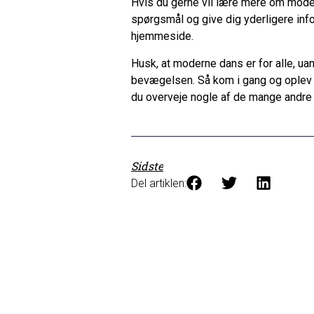
Hvis du gerne vil lære mere om modern
spørgsmål og give dig yderligere inf
hjemmeside.
Husk, at moderne dans er for alle, uan
bevægelsen. Så kom i gang og oplev g
du overveje nogle af de mange andre s
Sidste
Del artiklen: