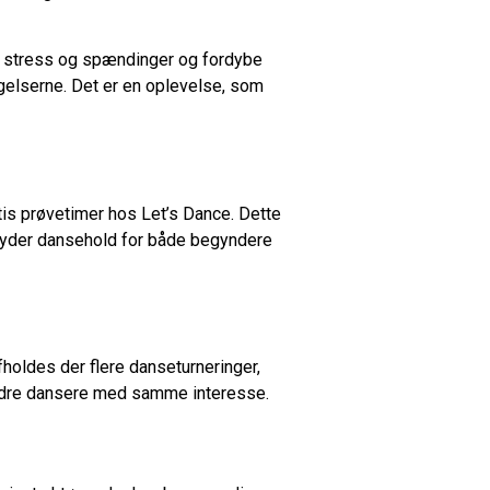
ns stress og spændinger og fordybe
elserne. Det er en oplevelse, som
atis prøvetimer hos Let’s Dance. Dette
tilbyder dansehold for både begyndere
holdes der flere danseturneringer,
e andre dansere med samme interesse.