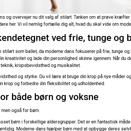
 dans og overvejer nu dit valg af stilart. Tanken om at prøve kræft
dere her. Vi vil nemlig fortælle dig alt, hvad du skal vide om mod
endetegnet ved frie, tunge og 
en stilart som ballet, da moderne dans fokuserer på frie, tunge o
 din kreativitet og lade din personlighed skinne igennem. Når du
i teknik, kropsbevidsthed og musikalitet.
idsthed og styrke. Du vil lære at bruge din krop på nye måder
in krop og forbedre din fleksibilitet og udholdenhed.
or både børn og voksne
 men også for børn.
asset børn i forskellige aldersgrupper. Det er en fantastisk måde 
samtidig. Moderne dans hjælper børn med at opbygge deres selvti