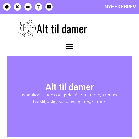
NYHEDSBREV
Alt til damer
Inspiration, guides og gode råd om mode, skønhed,
livsstil, bolig, sundhed og meget mere.