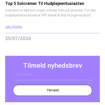
Top 5 Solcremer Til Hudplejeentusiasten
Solcreme er ikke kun noget, vi finder frem på stranden. For den
hudplejeinteresserede er SPF blevet et fast morgenritual på
Læs Artiklen
25/07/2026
Tilmeld nyhedsbrev
Tilmeld