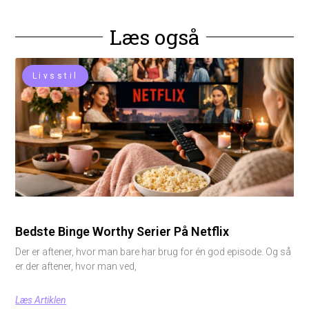
Læs også
Livsstil
Bedste Binge Worthy Serier På Netflix
Der er aftener, hvor man bare har brug for én god episode. Og så
er der aftener, hvor man ved,
Læs Artiklen