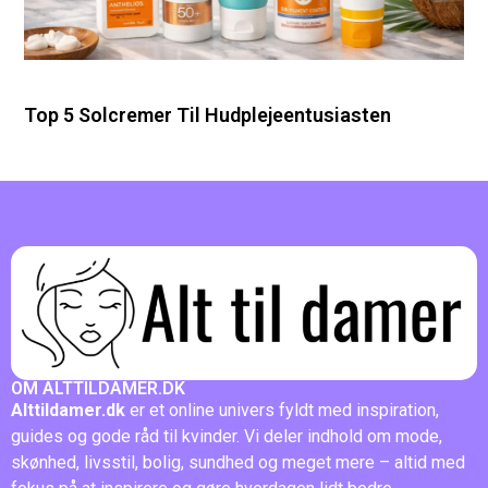
Top 5 Solcremer Til Hudplejeentusiasten
OM ALTTILDAMER.DK
Alttildamer.dk
er et online univers fyldt med inspiration,
guides og gode råd til kvinder. Vi deler indhold om mode,
skønhed, livsstil, bolig, sundhed og meget mere – altid med