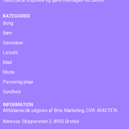
fokus på at inspirere og gøre hverdagen lidt bedre.
KATEGORIER
Bolig
Børn
Gaveideer
Livsstil
Mad
Mode
Personlig pleje
Sundhed
INFORMATION
Alttildamer.dk udgives af Briix Marketing, CVR: 40427376
Adresse: Skipperstien 2, 8950 Ørsted