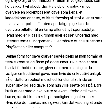
og smykker), er der masser af alternative gaveideer, som
helt sikkert vil glæde dig. Hvis du er kreativ, kan du
overveje en projektbaseret gave som f.eks. et
kagedekorationssæt, et kit til farvning af stof eller et sæt
til at lave lerpotter. For den sportslige pige kan du
overveje billetter til en kamp eller et nyt sportsudstyr.
Hvad med en klassisk roman eller et sæt underlag med
litterært tema til bogormen? Eller måske et spil til hendes
PlayStation eller computer?
Denne form for gave kræver selvfølgelig at man formår at
tænke kreativt og finde på gode idéer. Hvis man er helt
blank i forhold til dette, giver det mere mening at du
vælger en traditionel gave, men hvis du er kreativt anlagt,
så er dette en oplagt mulighed for dig, til at finde en
super sjov og sød gave, som hun ville sætte pris på. Bare
husk at det stadig skal være relevant i forhold til hvem
hun er, når det kommer til personlighed og interesser.
Hvis ikke det tænkes ind i gaven, kan det vise sig at ende