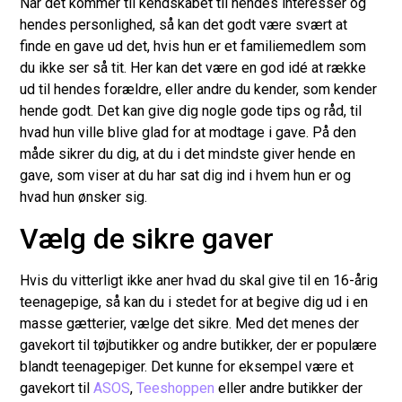
Når det kommer til kendskabet til hendes interesser og
hendes personlighed, så kan det godt være svært at
finde en gave ud det, hvis hun er et familiemedlem som
du ikke ser så tit. Her kan det være en god idé at række
ud til hendes forældre, eller andre du kender, som kender
hende godt. Det kan give dig nogle gode tips og råd, til
hvad hun ville blive glad for at modtage i gave. På den
måde sikrer du dig, at du i det mindste giver hende en
gave, som viser at du har sat dig ind i hvem hun er og
hvad hun ønsker sig.
Vælg de sikre gaver
Hvis du vitterligt ikke aner hvad du skal give til en 16-årig
teenagepige, så kan du i stedet for at begive dig ud i en
masse gætterier, vælge det sikre. Med det menes der
gavekort til tøjbutikker og andre butikker, der er populære
blandt teenagepiger. Det kunne for eksempel være et
gavekort til
ASOS
,
Teeshoppen
eller andre butikker der