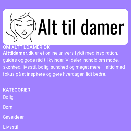
OM ALTTILDAMER.DK
Alttildamer.dk
er et online univers fyldt med inspiration,
guides og gode råd til kvinder. Vi deler indhold om mode,
skønhed, livsstil, bolig, sundhed og meget mere – altid med
fokus på at inspirere og gøre hverdagen lidt bedre.
KATEGORIER
Bolig
Børn
Gaveideer
Livsstil