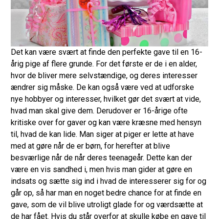
Det kan være svært at finde den perfekte gave til en 16-
årig pige af flere grunde. For det første er de i en alder,
hvor de bliver mere selvstændige, og deres interesser
ændrer sig måske. De kan også være ved at udforske
nye hobbyer og interesser, hvilket gør det svært at vide,
hvad man skal give dem. Derudover er 16-årige ofte
kritiske over for gaver og kan være kræsne med hensyn
til, hvad de kan lide. Man siger at piger er lette at have
med at gøre når de er børn, for herefter at blive
besværlige når de når deres teenageår. Dette kan der
være en vis sandhed i, men hvis man gider at gøre en
indsats og sætte sig ind i hvad de interesserer sig for og
går op, så har man en noget bedre chance for at finde en
gave, som de vil blive utroligt glade for og værdsætte at
de har fået. Hvis du står overfor at skulle købe en gave til