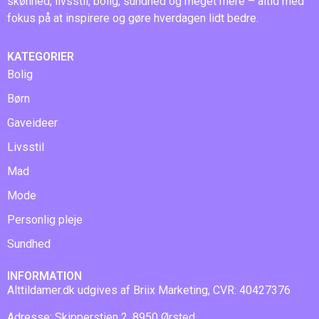
skønhed, livsstil, bolig, sundhed og meget mere – altid med
fokus på at inspirere og gøre hverdagen lidt bedre.
KATEGORIER
Bolig
Børn
Gaveideer
Livsstil
Mad
Mode
Personlig pleje
Sundhed
INFORMATION
Alttildamer.dk udgives af Briix Marketing, CVR: 40427376
Adresse: Skipperstien 2, 8950 Ørsted