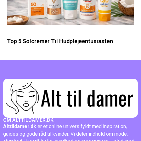
Top 5 Solcremer Til Hudplejeentusiasten
OM ALTTILDAMER.DK
Alttildamer.dk
er et online univers fyldt med inspiration,
guides og gode råd til kvinder. Vi deler indhold om mode,